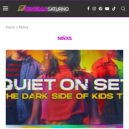
Inicio
»
Niñxs
NIÑXS