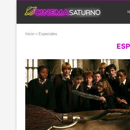
N
Inicio
»
Especiales
ESP