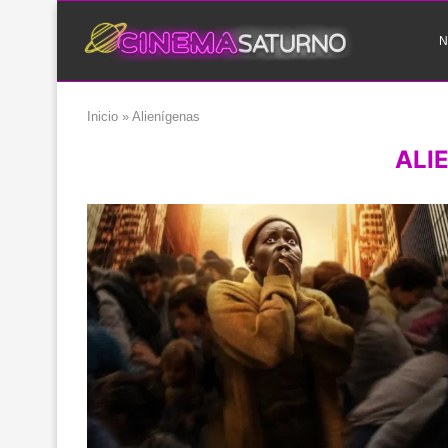
N
Inicio
»
Alienígenas
ALI