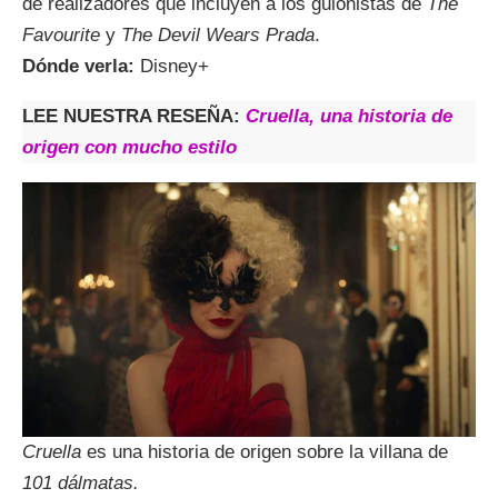
de realizadores que incluyen a los guionistas de
The
Favourite
y
The Devil Wears Prada
.
Dónde verla:
Disney+
LEE NUESTRA RESEÑA:
Cruella, una historia de
origen con mucho estilo
Cruella
es una historia de origen sobre la villana de
101 dálmatas.