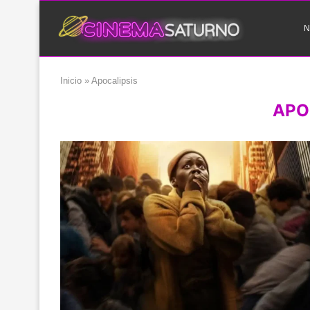
N
Inicio
»
Apocalipsis
APO