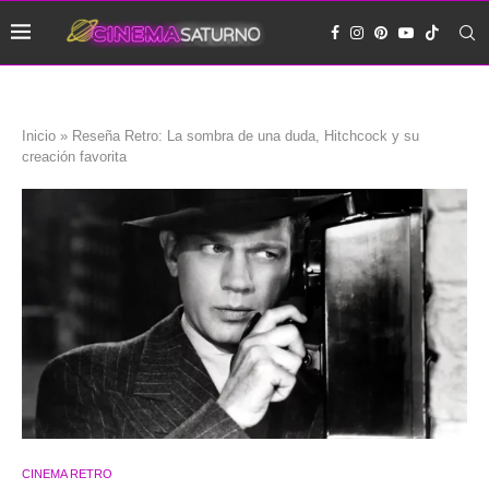
Inicio
»
Reseña Retro: La sombra de una duda, Hitchcock y su
creación favorita
CINEMA RETRO