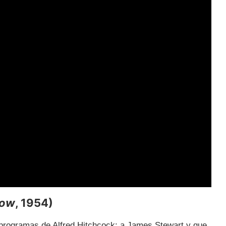
dow
, 1954)
 programas de Alfred Hitchcock: a James Stewart y que