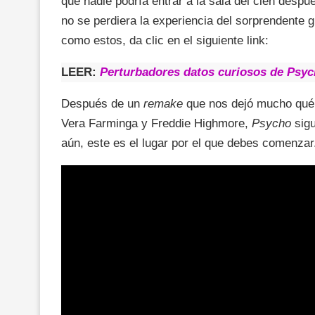
que nadie podría entrar a la sala del cien despu
no se perdiera la experiencia del sorprendente g
como estos, da clic en el siguiente link:
LEER:
Perturbadores datos curiosos de Psych
Después de un
remake
que nos dejó mucho qué 
Vera Farminga y Freddie Highmore,
Psycho
sigu
aún, este es el lugar por el que debes comenzar