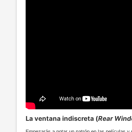
La ventana indiscreta (
Rear Win
Empezarás a notar un patrón en las películas y