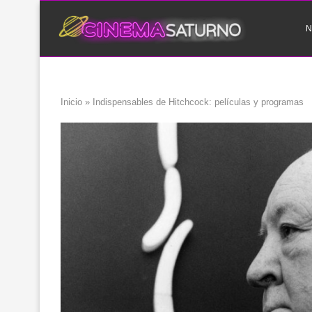
N
Inicio
»
Indispensables de Hitchcock: películas y programas