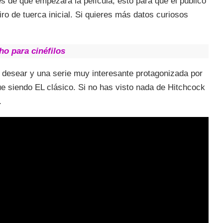
és de que empezara la película, esto para que el público
iro de tuerca inicial. Si quieres más datos curiosos
o para cinéfilos
desear y una serie muy interesante protagonizada por
e siendo EL clásico. Si no has visto nada de Hitchcock
.