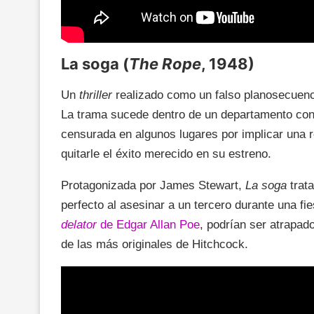
La soga (
The Rope
, 1948)
Un
thriller
realizado como un falso planosecuencia
La trama sucede dentro de un departamento con
censurada en algunos lugares por implicar una 
quitarle el éxito merecido en su estreno.
Protagonizada por James Stewart,
La soga
trat
perfecto al asesinar a un tercero durante una fi
delator
de Edgar Allan Poe
, podrían ser atrapado
de las más originales de Hitchcock.