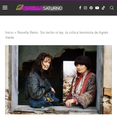
Inicio
»
Reseña Retro: Sin techo ni ley, la crítica feminista de Agnès
Varda