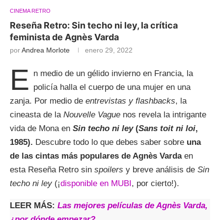
CINEMA RETRO
Reseña Retro: Sin techo ni ley, la crítica
feminista de Agnès Varda
por
Andrea Morlote
enero 29, 2022
E
n medio de un gélido invierno en Francia, la
policía halla el cuerpo de una mujer en una
zanja. Por medio de
entrevistas y flashbacks
, la
cineasta de la
Nouvelle Vague
nos revela la intrigante
vida de Mona en
Sin techo ni ley
(
Sans toit ni loi
,
1985).
Descubre todo lo que debes saber sobre
una
de las cintas más populares de Agnès Varda
en
esta Reseña Retro sin
spoilers
y breve análisis de
Sin
techo ni ley
(¡
disponible en MUBI
, por cierto!).
LEER MÁS:
Las mejores películas de Agnès Varda,
¿por dónde empezar?