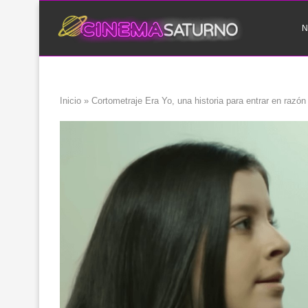
N
Inicio
»
Cortometraje Era Yo, una historia para entrar en razón