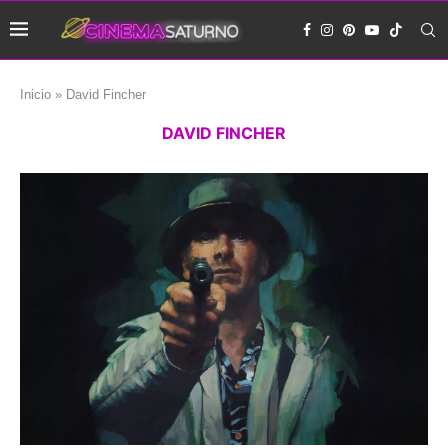
Inicio
»
David Fincher
DAVID FINCHER