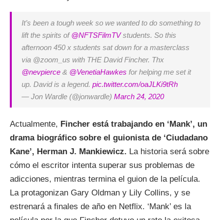
It’s been a tough week so we wanted to do something to
lift the spirits of
@NFTSFilmTV
students. So this
afternoon 450 x students sat down for a masterclass
via @zoom_us with THE David Fincher. Thx
@nevpierce
&
@VenetiaHawkes
for helping me set it
up. David is a legend.
pic.twitter.com/oaJLKi9tRh
— Jon Wardle (@jonwardle)
March 24, 2020
Actualmente,
Fincher está trabajando en ‘Mank’, un
drama biográfico sobre el guionista de ‘Ciudadano
Kane’, Herman J. Mankiewicz.
La historia será sobre
cómo el escritor intenta superar sus problemas de
adicciones, mientras termina el guion de la película.
La protagonizan Gary Oldman y Lily Collins, y se
estrenará a finales de año en Netflix. ‘Mank’ es la