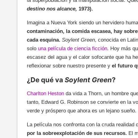
la superpoblación y la manipulación social. Qué
destino nos alcance,
1973).
Imagina a Nueva York siendo un hervidero hu
contaminación, la comida escasea, hay sobre
cada esquina.
Soylent Green
, conocida en Lat
solo
una película de ciencia ficción
. Hoy más qu
escasez del agua y el calor sofocante que ha hec
reflexionar sobre nuestro presente y
el futuro 
¿De qué va
Soylent Green
?
Charlton Heston
da vida a Thorn, un hombre que
tanto, Edward G. Robinson se convierte en la v
verde y próspero que ahora es un lejano sueño.
La película nos confronta con la cruda realidad d
por la sobreexplotación de sus recursos.
El m