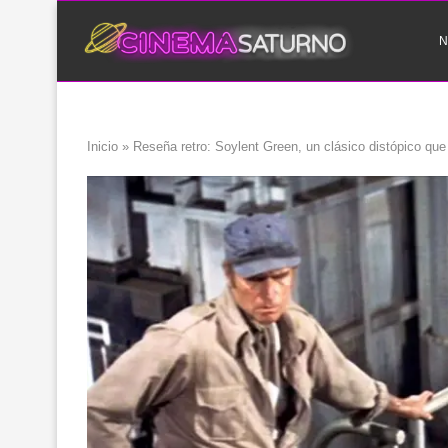
N
Inicio
»
Reseña retro: Soylent Green, un clásico distópico que