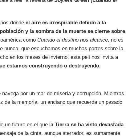
date a leer la reseña de
Soylent Gre
en (
Cuando el
manos donde
el aire es irrespirable debido a la
población y la sombra de la muerte se cierne sobre
inoamérica como
Cuando el destino nos alcance
, no es
e nunca, que escuchamos en muchas partes sobre la
ho en los meses de invierno, esta peli nos invita a
que estamos construyendo o destruyendo.
 navega por un mar de miseria y corrupción. Mientras
oz de la memoria, un anciano que recuerda un pasado
e un futuro en el que l
a Tierra se ha visto devastada
ensaje de la cinta, aunque aterrador, es sumamente