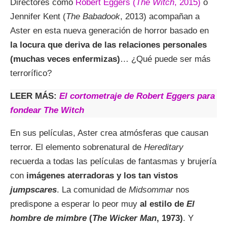
Directores como
Robert Eggers (
The Witch
, 2015)
o
Jennifer Kent (
The Babadook
, 2013) acompañan a
Aster en esta nueva generación de horror basado en
la locura que deriva de las relaciones personales
(muchas veces enfermizas)
… ¿Qué puede ser más
terrorífico?
LEER MÁS:
El cortometraje de Robert Eggers para
fondear The Witch
En sus películas, Aster crea atmósferas que causan
terror. El elemento sobrenatural de
Hereditary
recuerda a todas las películas de fantasmas y brujería
con
imágenes aterradoras y los tan vistos
jumpscares
. La comunidad de
Midsommar
nos
predispone a esperar lo peor muy
al estilo de
El
hombre de mimbre
(
The Wicker Man
, 1973)
. Y