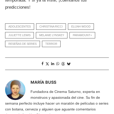
temporada. Y si ya la viste, ¡cuéntanos tus
predicciones!
ADOLESCENTES
CHRISTINA RICCI
ELIJAH WOOD
JULIETTE LEWIS
MELANIE LYNSKEY
PARAMOUNT+
RESEÑAS DE SERIES
TERROR
MARÍA BUSS
Fundadora de Cinema Saturno, experta en
monstruos y apasionada del cine. Su fin de
semana perfecto incluye hacer un maratón de películas o series
con botana, cerveza y alguien que aguante comentarios