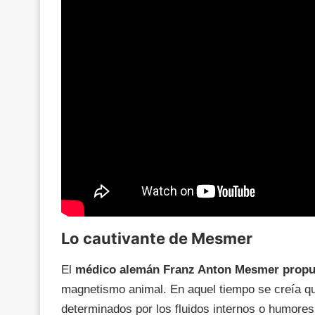
Lo cautivante de Mesmer
El
médico alemán Franz Anton Mesmer propus
magnetismo animal. En aquel tiempo se creía q
determinados por los fluidos internos o humores.