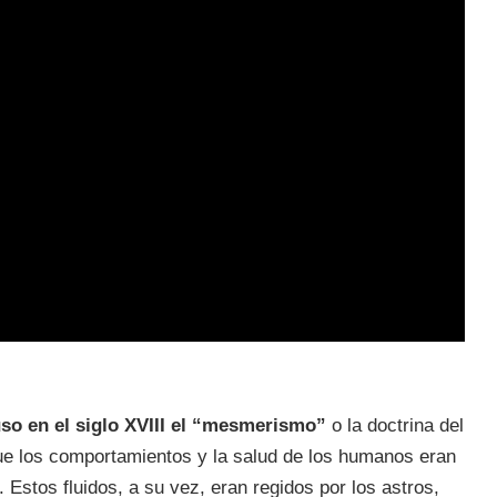
o en el siglo XVIII el “mesmerismo”
o la doctrina del
ue los comportamientos y la salud de los humanos eran
 Estos fluidos, a su vez, eran regidos por los astros,