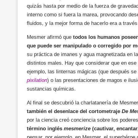
quizás hasta por medio de la fuerza de gravedad.
interno como si fuera la marea, provocando deseq
fluidos, y la mejor forma de hacerlo era a travé
Mesmer afirmó que
todos los humanos poseen
que puede ser manipulado o corregido por m
su práctica de imanes y agua magnetizada en l
distintos males. Hay que considerar que en ese 
ejemplo,
las linternas mágicas (que después se
pixilation
) o las presentaciones de magos e ilusi
sustancias químicas.
Al final se descubrió la charlatanería de Mesme
también el desenlace del cortometraje
De Mes
por la ciencia creó conciencia sobre los podere
término inglés
mesmerize
(cautivar, encantar
pensar, por ejemplo, en Mesmer, el superhéroe