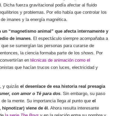
 Dicha fuerza gravitacional podía afectar al fluido
uilibrios y problemas. Por ello había que controlar los
s de imanes y la energía magnética.
 un “magnetismo animal” que afecta internamente y
edio de imanes
. El espectáculo siempre acompañaba a
a que se sumergían las personas para curarse de
entonces, la ciencia formaba parte de los
shows.
Por
 convertirían en
técnicas de animación como el
onistas que hacían trucos con luces, electricidad y
r, y quizás
el desenlace de esa historia real presagia
mer, con amor o Té para dos
. Sin embargo, su paso
s de la mente. Su importancia llega al punto que
el
, hipnotizar) viene de él
. Ahora resulta interesante
 de
la serie
The Boys
y en la relación entre su nombre y