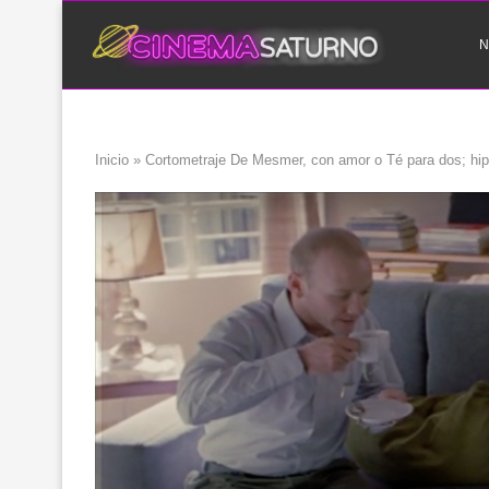
N
Inicio
»
Cortometraje De Mesmer, con amor o Té para dos; hip