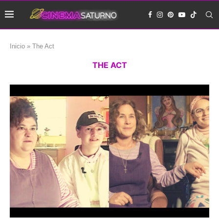
Inicio
»
The Act
THE ACT