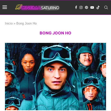
Inicio
»
Bong Joon Ho
BONG JOON HO