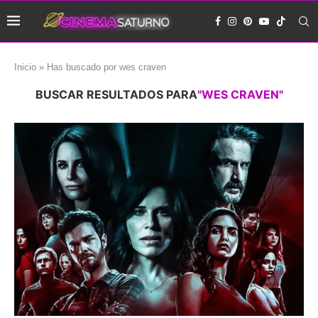
Inicio
»
Has buscado por wes craven
BUSCAR RESULTADOS PARA
"WES CRAVEN"