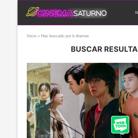
N
Inicio
»
Has buscado por k-dramas
BUSCAR RESULTA