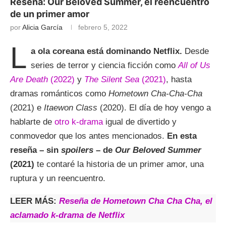
Reseña: Our Beloved Summer, el reencuentro
de un primer amor
por
Alicia García
febrero 5, 2022
L
a ola coreana está dominando Netflix.
Desde
series de terror y ciencia ficción como
All of Us
Are Death
(2022)
y
The Silent Sea
(2021)
, hasta
dramas románticos como
Hometown Cha-Cha-Cha
(2021) e
Itaewon Class
(2020). El día de hoy vengo a
hablarte de
otro k-drama
igual de divertido y
conmovedor que los antes mencionados.
En esta
reseña – sin
spoilers
– de
Our Beloved Summer
(2021)
te contaré la historia de un primer amor, una
ruptura y un reencuentro.
LEER MÁS:
Reseña de Hometown Cha Cha Cha, el
aclamado k-drama de Netflix