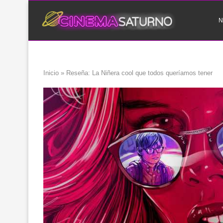
N
Inicio
»
Reseña: La Niñera cool que todos queríamos tener