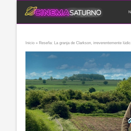
N
Inicio
»
Reseña: La granja de Clarkson, irreverentemente lúdi