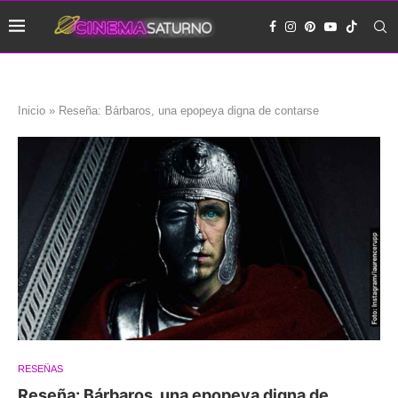
Inicio
»
Reseña: Bárbaros, una epopeya digna de contarse
RESEÑAS
Reseña: Bárbaros, una epopeya digna de