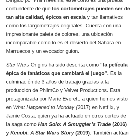
Dirigido por Phil Hawkins, este corto es una prueba
contundente de que
los cortometrajes pueden ser de
tan alta calidad, épicos en escala
y tan llamativos
como los largometrajes originales. Cuenta con una
impresionante paleta de colores, una ubicación
incomparable como lo es el desierto del Sahara en
Marruecos y un evocador guion.
Star Wars
Origins ha sido descrita como
“la película
épica de fanáticos que cambiará el juego”.
Es la
culminación de 3 años de trabajo gracias a la
producción de PhilmCo y Velvet Productions. Está
protagonizada por Marie Everett, a quien hemos visto
en
What Happened to Monday (
2017) en Netflix, y
Jamie Costa, quien ya ha actuado en otros cortos de
la saga como
Han Solo: A Smuggler’s Trade
(2016)
y
Kenobi: A Star Wars Story
(2019)
. También actúan