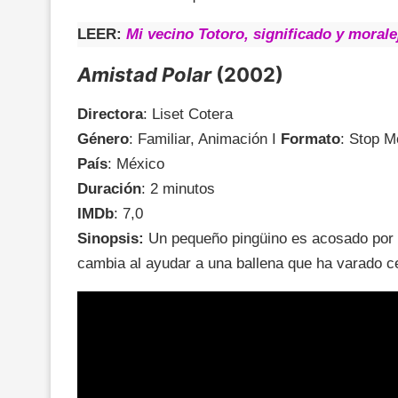
LEER:
Mi vecino Totoro, significado y moralej
Amistad Polar
(2002)
Directora
: Liset Cotera
Género
: Familiar, Animación I
Formato
: Stop M
País
: México
Duración
: 2 minutos
IMDb
: 7,0
Sinopsis:
Un pequeño pingüino es acosado por o
cambia al ayudar a una ballena que ha varado c