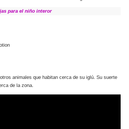
as para el niño interor
otion
tros animales que habitan cerca de su iglú. Su suerte
erca de la zona.