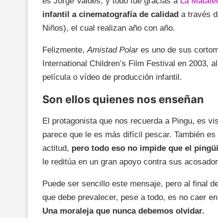
es Jorge Valdés, y todo fue gracias a
La Matate
infantil a cinematografía de calidad
a través d
Niños), el cual realizan año con año.
Felizmente,
Amistad Polar
es uno de sus cortome
International Children’s Film Festival en 2003,
película o vídeo de producción infantil.
Son ellos quienes nos enseñan
El protagonista que nos recuerda a Pingu, es v
parece que le es más difícil pescar. También es
actitud,
pero todo eso no impide que el pingüi
le reditúa en un gran apoyo contra sus acosador
Puede ser sencillo este mensaje, pero al final de
que debe prevalecer, pese a todo, es no caer e
Una moraleja que nunca debemos olvidar.