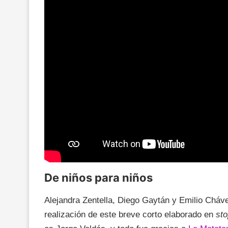
De niños para niños
Alejandra Zentella, Diego Gaytán y Emilio Cháve
realización de este breve corto elaborado en
sto