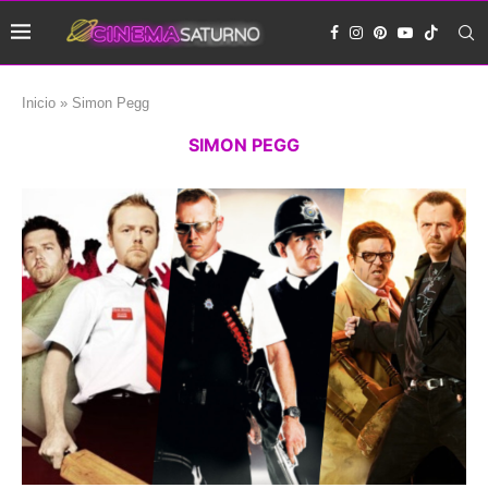
Inicio
»
Simon Pegg
SIMON PEGG