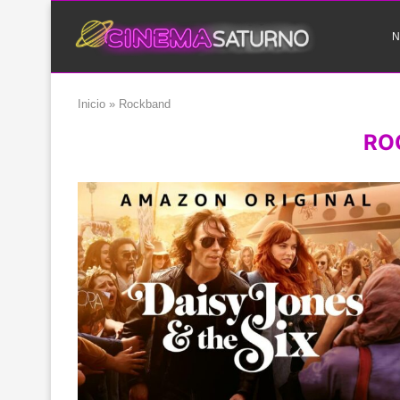
N
Inicio
»
Rockband
RO