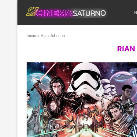
N
Inicio
»
Rian Johnson
RIAN