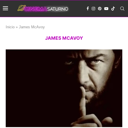
Inicio
»
James McAvoy
JAMES MCAVOY