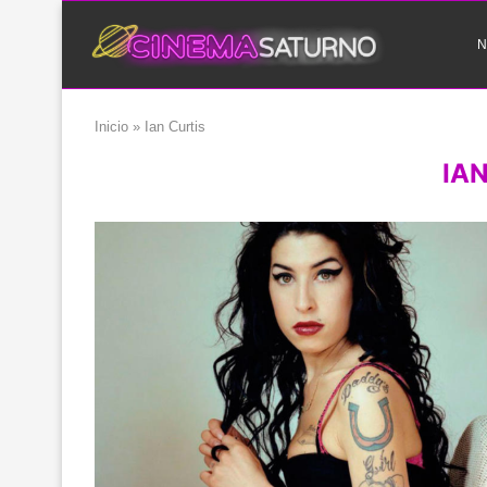
N
Inicio
»
Ian Curtis
IA