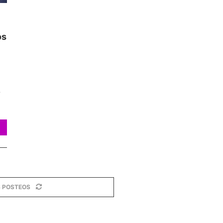
os
o
 POSTEOS