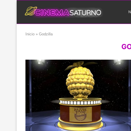
N
Inicio
»
Godzilla
GO