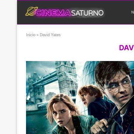
N
Inicio
»
David Yates
DAV