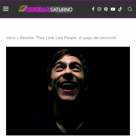
Inicio
»
Reseña: They Look Like People, el juego del verosímil