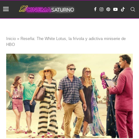
Inicio
»
Reseña: The White Lotus, la frívola y adictiva miniserie de
HBO