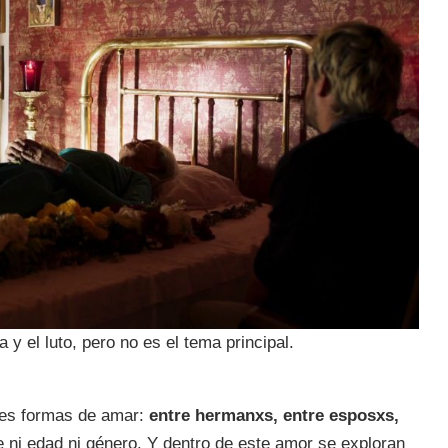
 y el luto, pero no es el tema principal.
tes formas de amar:
entre hermanxs, entre esposxs,
e ni edad ni género. Y dentro de este amor se exploran