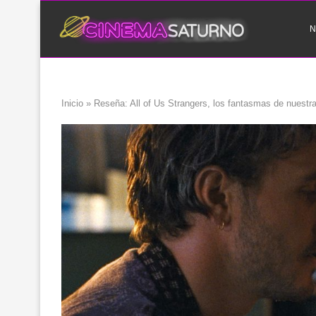
N
Inicio
»
Reseña: All of Us Strangers, los fantasmas de nuestr