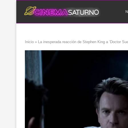
N
Inicio
»
La inesperada reacción de Stephen King a ‘Doctor Su