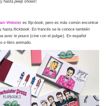
 y hasta
peep shows
!
iam Webster
es
flip-book
, pero es más común encontrar
y hasta
flickbook.
En francés se le conoce también
a avec le pouce
(cine con el pulgar). En español
io o libro animado.