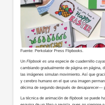
Fuente: Perkolator Press Flipbooks.
Un
Flipbook es una
especie de cuadernillo cuya
cambiando gradualmente de página en página, d
las imágenes simulan movimiento. Así que graci
y cerebro humano en el que una imagen permane
décima de segundo después de desaparecer— p
La técnica de animación de
flipbook
se puede hac
esquina de un libro o revista, pues no siempre 