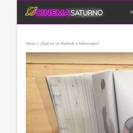
N
Inicio
»
¿Qué es un flipbook o folioscopio?