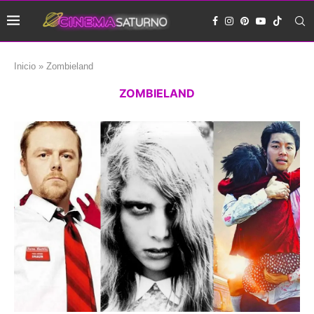
Inicio
»
Zombieland
ZOMBIELAND