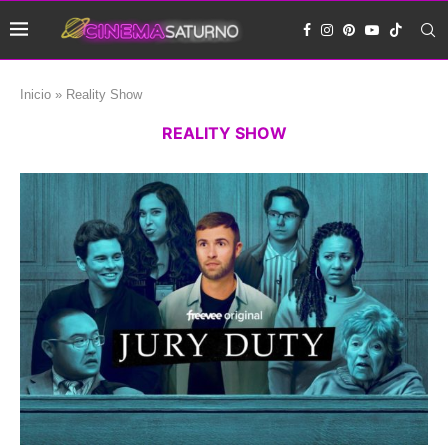
Inicio
»
Reality Show
REALITY SHOW