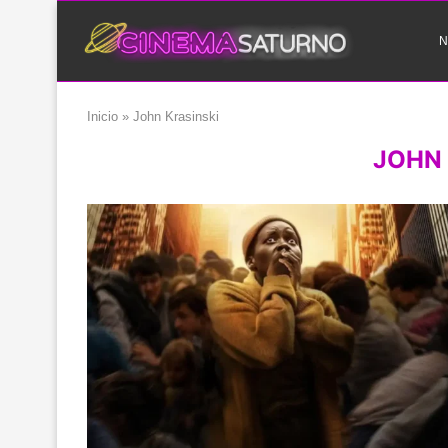
N
Inicio
»
John Krasinski
JOHN 