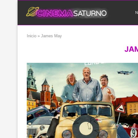
N
Inicio
»
James May
JA