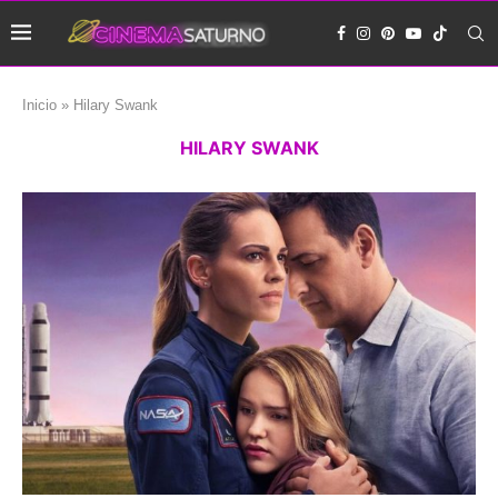
Inicio
»
Hilary Swank
HILARY SWANK