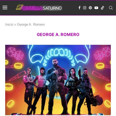
Inicio
»
George A. Romero
GEORGE A. ROMERO