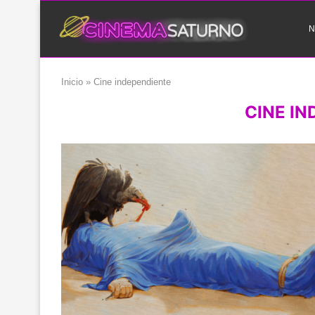
N
Inicio
»
Cine independiente
CINE I