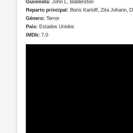
Guionista:
John L. Balderston
Reparto principal:
Boris Karloff, Zita Johann, 
Género:
Terror
País:
Estados Unidos
IMDb:
7.0