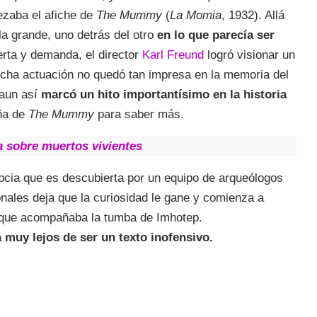
ezaba el afiche de
The Mummy
(
La Momia
, 1932). Allá
la grande, uno detrás del otro
en lo que parecía ser
erta y demanda, el director
Karl Freund
logró visionar un
cha actuación no quedó tan impresa en la memoria del
 aun así
marcó un hito importantísimo en la historia
ña de
The Mummy
para saber más.
a sobre muertos vivientes
cia que es descubierta por un equipo de arqueólogos
onales deja que la curiosidad le gane y comienza a
o que acompañaba la tumba de Imhotep.
 muy lejos de ser un texto inofensivo.