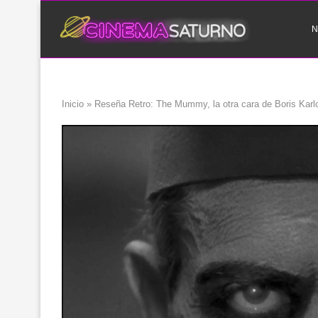
N
Inicio
»
Reseña Retro: The Mummy, la otra cara de Boris Karlo