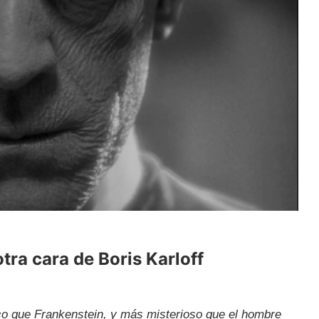
ra cara de Boris Karloff
co que Frankenstein, y más misterioso que el hombre