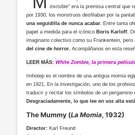
“M
invisible”
era la premisa central que r
por 1930, los monstruos desfilaban por la pantal
una seguidilla de nunca acabar.
Entre tanta of
papel a medida para el icónico
Boris Karloff.
Di
imaginario colectivo como su Frankentein, pero
del cine de horror.
Acompáñanos en esta rese
LEER MÁS:
White Zombie, la primera películ
Imhotep es el nombre de una antigua momia egip
en 1921. En la investigación, uno de los profesi
traducir y recitar los símbolos de un pergamin
Desgraciadamente, lo que lee en voz alta está
The Mummy (
La Momia
, 1932)
Director:
Karl Freund