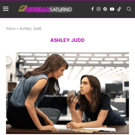
Inicio
»
Ashley Judd
ASHLEY JUDD